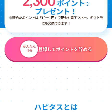
2,300
ポイント
※
プレゼント！
※貯めたポイントは「1P＝1円」で現金や電子マネー、ギフト券
にも交換できます！
かんたん
登録してポイントを貯める
1
分
ハピタスとは