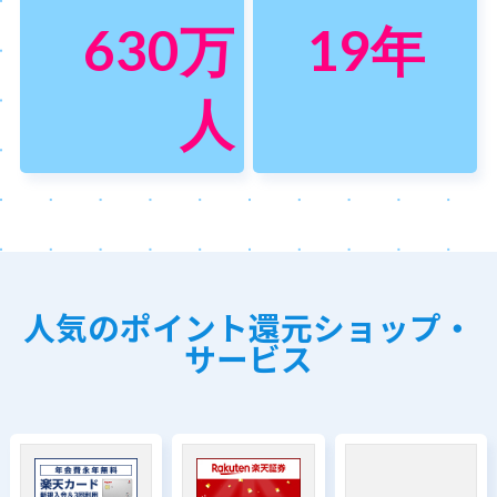
630
万
19
年
人
人気のポイント還元ショップ・
サービス