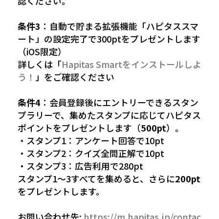
認ください。
条件3
：自動で貯まる拡張機能「ハピタススマ
ート」の設定完了で300ptをプレゼントします
（iOS限定）
詳しくは「
Hapitas Smartをインストールしよ
う！
」をご確認ください
条件4
：会員登録後にエントリーできるスタン
プラリーで、集めたスタンプに応じてハピタス
ポイントをプレゼントします（
500pt
）。
・スタンプ1：アンケート回答で10pt
・スタンプ2：クイズ全問正解で10pt
・スタンプ3：広告利用で280pt
スタンプ1〜3すべてを集めると、さらに
200pt
をプレゼントします。
お問い合わせ先:
https://m.hapitas.jp/contac