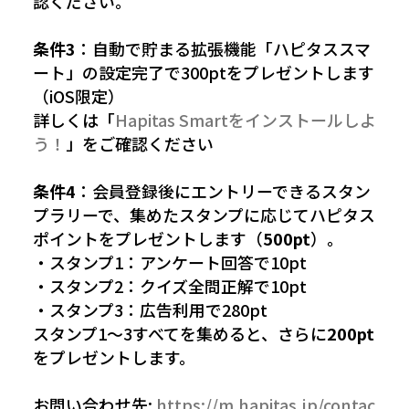
認ください。
条件3
：自動で貯まる拡張機能「ハピタススマ
ート」の設定完了で300ptをプレゼントします
（iOS限定）
詳しくは「
Hapitas Smartをインストールしよ
う！
」をご確認ください
条件4
：会員登録後にエントリーできるスタン
プラリーで、集めたスタンプに応じてハピタス
ポイントをプレゼントします（
500pt
）。
・スタンプ1：アンケート回答で10pt
・スタンプ2：クイズ全問正解で10pt
・スタンプ3：広告利用で280pt
スタンプ1〜3すべてを集めると、さらに
200pt
をプレゼントします。
お問い合わせ先:
https://m.hapitas.jp/contac