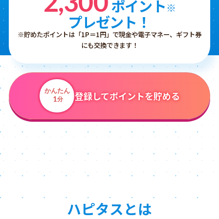
2,300
ポイント
※
プレゼント！
※貯めたポイントは「1P＝1円」で現金や電子マネー、ギフト券
にも交換できます！
かんたん
登録してポイントを貯める
1
分
ハピタスとは