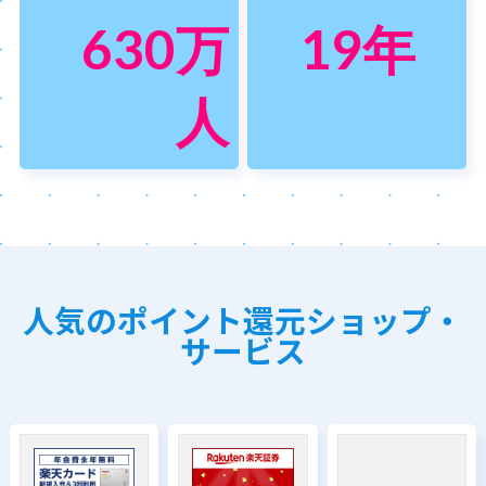
630
万
19
年
人
人気のポイント還元ショップ・
サービス