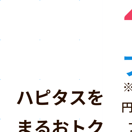
ハピタスを「
まるおトクな