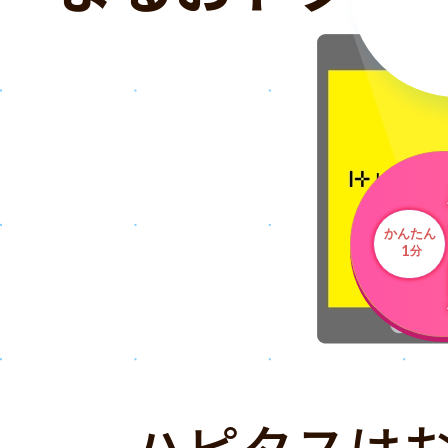
かんたん
1
分
ハピタスは