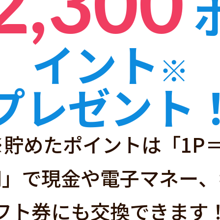
2,300
イント
※
ハピタスと
プレゼント
※貯めたポイントは「1P＝
経由するだけ」で
円」で現金や電子マネー、
サイトです！
フト券にも交換できます