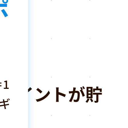
ポ
は
！
1
ポイントが貯
ギ
！