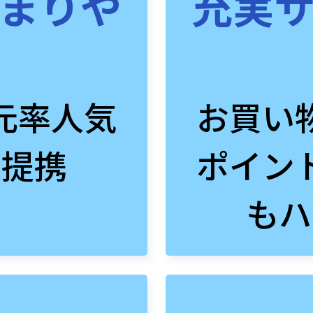
まりや
充実
元率人気
お買い
数提携
ポイン
もハ