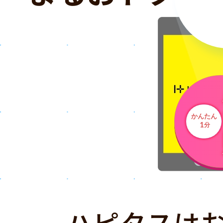
かんたん
1
分
ハピタスは