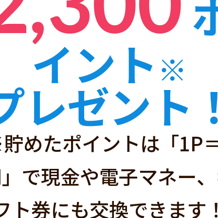
2,300
イント
※
ハピタスと
プレゼント
※貯めたポイントは「1P＝
経由するだけ」で
円」で現金や電子マネー、
サイトです！
フト券にも交換できます