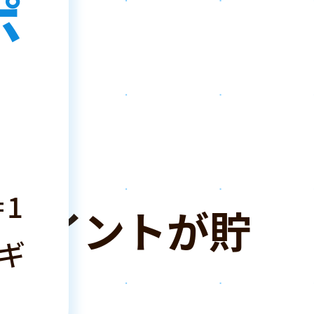
ポ
は
！
1
ポイントが貯
ギ
！