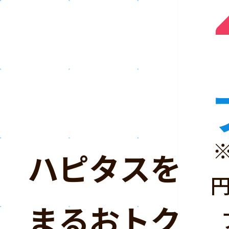
ハピタスを「
まるおトクな