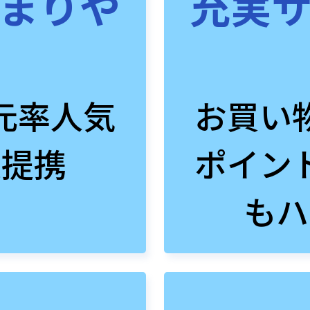
まりや
充実
元率人気
お買い
数提携
ポイン
もハ