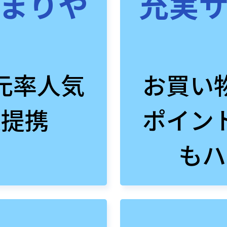
まりや
充実
元率人気
お買い
数提携
ポイン
もハ