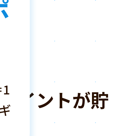
ポ
は
！
1
ポイントが貯
ギ
！