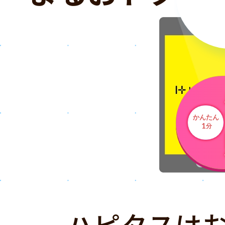
かんたん
1
分
ハピタスは