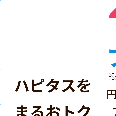
ハピタスを「
まるおトクな