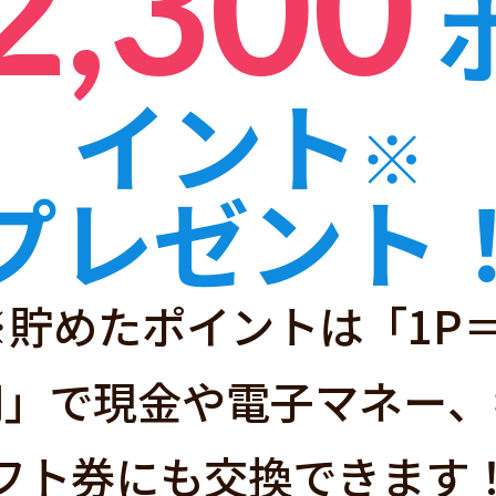
2,300
イント
※
ハピタスと
プレゼント
※貯めたポイントは「1P＝
経由するだけ」で
円」で現金や電子マネー、
サイトです！
フト券にも交換できます