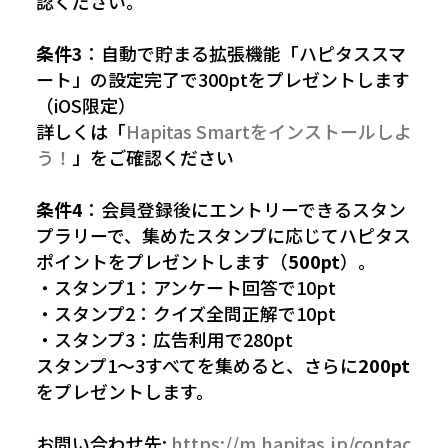
認ください。
条件3
：自動で貯まる拡張機能「ハピタススマ
ート」の設定完了で300ptをプレゼントします
（iOS限定）
詳しくは「
Hapitas Smartをインストールしよ
う！
」をご確認ください
条件4
：会員登録後にエントリーできるスタン
プラリーで、集めたスタンプに応じてハピタス
ポイントをプレゼントします（
500pt
）。
・スタンプ1：アンケート回答で10pt
・スタンプ2：クイズ全問正解で10pt
・スタンプ3：広告利用で280pt
スタンプ1〜3すべてを集めると、さらに
200pt
をプレゼントします。
お問い合わせ先:
https://m.hapitas.jp/contac