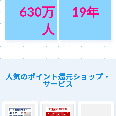
630
万
19
年
人
人気のポイント還元ショップ・
サービス