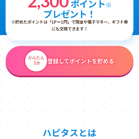
2,300
ポイント
※
プレゼント！
※貯めたポイントは「1P＝1円」で現金や電子マネー、ギフト券
にも交換できます！
かんたん
登録してポイントを貯める
1
分
ハピタスとは