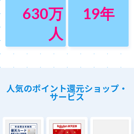
630
万
19
年
人
人気のポイント還元ショップ・
サービス