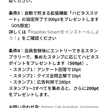
認ください。
条件3
：自動で貯まる拡張機能「ハピタススマ
ート」の設定完了で300ptをプレゼントします
（iOS限定）
詳しくは「
Hapitas Smartをインストールしよ
う！
」をご確認ください
条件4
：会員登録後にエントリーできるスタン
プラリーで、集めたスタンプに応じてハピタス
ポイントをプレゼントします（
500pt
）。
・スタンプ1：アンケート回答で10pt
・スタンプ2：クイズ全問正解で10pt
・スタンプ3：広告利用で280pt
スタンプ1〜3すべてを集めると、さらに
200pt
をプレゼントします。
お問い合わせ先:
https://m.hapitas.jp/contac