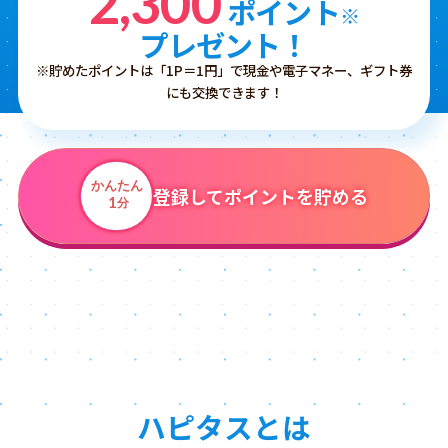
2,300
ポイント
※
プレゼント！
※貯めたポイントは「1P＝1円」で現金や電子マネー、ギフト券
にも交換できます！
かんたん
登録してポイントを貯める
1
分
ハピタスとは