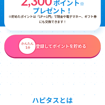
2,300
ポイント
※
プレゼント！
※貯めたポイントは「1P＝1円」で現金や電子マネー、ギフト券
にも交換できます！
かんたん
登録してポイントを貯める
1
分
ハピタスとは