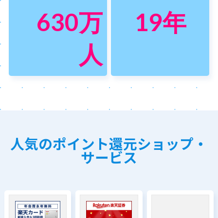
630
万
19
年
人
人気のポイント還元ショップ・
サービス