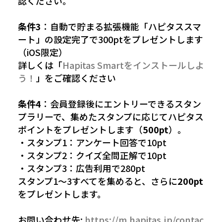
認ください。
条件3
：自動で貯まる拡張機能「ハピタススマ
ート」の設定完了で300ptをプレゼントします
（iOS限定）
詳しくは「
Hapitas Smartをインストールしよ
う！
」をご確認ください
条件4
：会員登録後にエントリーできるスタン
プラリーで、集めたスタンプに応じてハピタス
ポイントをプレゼントします（
500pt
）。
・スタンプ1：アンケート回答で10pt
・スタンプ2：クイズ全問正解で10pt
・スタンプ3：広告利用で280pt
スタンプ1〜3すべてを集めると、さらに
200pt
をプレゼントします。
お問い合わせ先:
https://m.hapitas.jp/contac