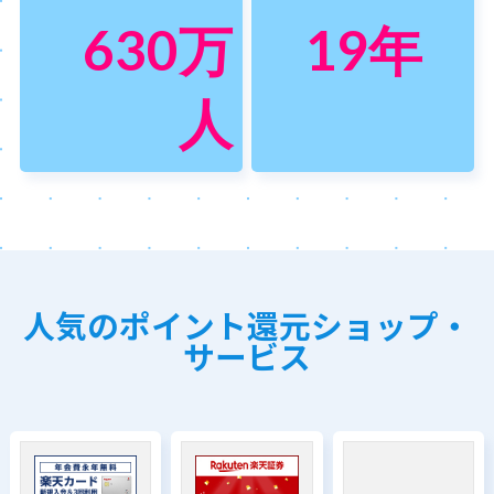
630
万
19
年
人
人気のポイント還元ショップ・
サービス