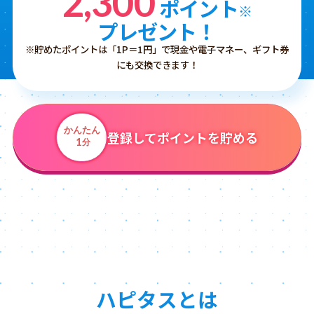
2,300
ポイント
※
プレゼント！
※貯めたポイントは「1P＝1円」で現金や電子マネー、ギフト券
にも交換できます！
かんたん
登録してポイントを貯める
1
分
ハピタスとは