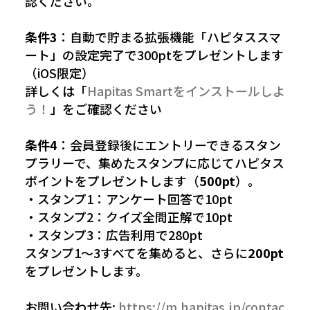
認ください。
条件3
：自動で貯まる拡張機能「ハピタススマ
ート」の設定完了で300ptをプレゼントします
（iOS限定）
詳しくは「
Hapitas Smartをインストールしよ
う！
」をご確認ください
条件4
：会員登録後にエントリーできるスタン
プラリーで、集めたスタンプに応じてハピタス
ポイントをプレゼントします（
500pt
）。
・スタンプ1：アンケート回答で10pt
・スタンプ2：クイズ全問正解で10pt
・スタンプ3：広告利用で280pt
スタンプ1〜3すべてを集めると、さらに
200pt
をプレゼントします。
お問い合わせ先:
https://m.hapitas.jp/contac