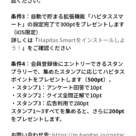
認ください。
条件3
：自動で貯まる拡張機能「ハピタススマ
ート」の設定完了で300ptをプレゼントします
（iOS限定）
詳しくは「
Hapitas Smartをインストールしよ
う！
」をご確認ください
条件4
：会員登録後にエントリーできるスタン
プラリーで、集めたスタンプに応じてハピタス
ポイントをプレゼントします（
500pt
）。
・スタンプ1：アンケート回答で10pt
・スタンプ2：クイズ全問正解で10pt
・スタンプ3：広告利用で280pt
スタンプ1〜3すべてを集めると、さらに
200pt
をプレゼントします。
お問い合わせ先:
https://m.hapitas.jp/contac