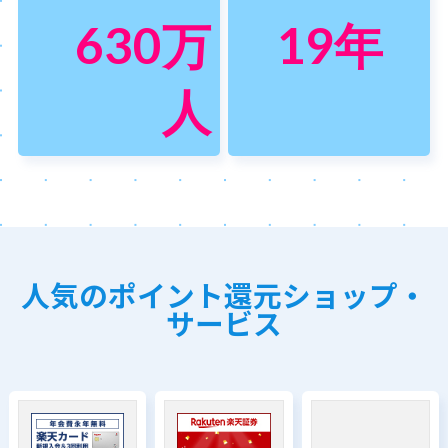
630
万
19
年
人
人気のポイント還元ショップ・
サービス