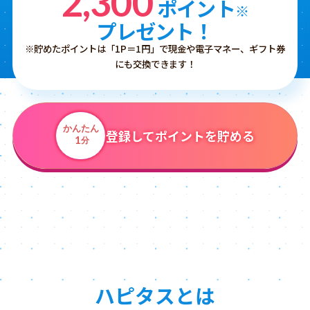
2,300
ポイント
※
プレゼント！
※貯めたポイントは「1P＝1円」で現金や電子マネー、ギフト券
にも交換できます！
かんたん
登録してポイントを貯める
1
分
ハピタスとは