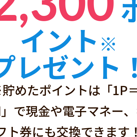
2,300
イント
※
ハピタスと
プレゼント
※貯めたポイントは「1P＝
経由するだけ」で
円」で現金や電子マネー、
サイトです！
フト券にも交換できます