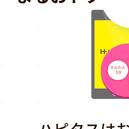
かんたん
1
分
ハピタスは