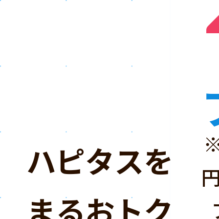
ハピタスを「
まるおトクな