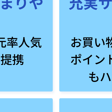
まりや
充実
元率人気
お買い
数提携
ポイン
もハ