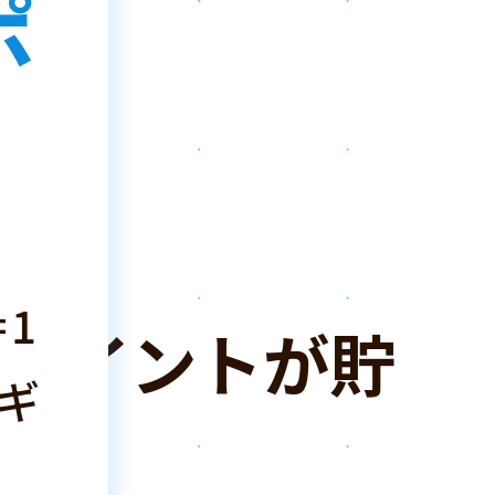
ポ
は
！
1
ポイントが貯
ギ
！