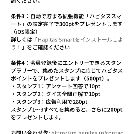
認ください。
条件3
：自動で貯まる拡張機能「ハピタススマ
ート」の設定完了で300ptをプレゼントします
（iOS限定）
詳しくは「
Hapitas Smartをインストールしよ
う！
」をご確認ください
条件4
：会員登録後にエントリーできるスタン
プラリーで、集めたスタンプに応じてハピタス
ポイントをプレゼントします（
500pt
）。
・スタンプ1：アンケート回答で10pt
・スタンプ2：クイズ全問正解で10pt
・スタンプ3：広告利用で280pt
スタンプ1〜3すべてを集めると、さらに
200pt
をプレゼントします。
お問い合わせ先:
https://m.hapitas.jp/contac