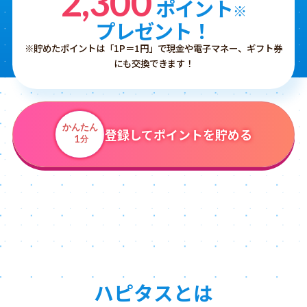
2,300
ポイント
※
プレゼント！
※貯めたポイントは「1P＝1円」で現金や電子マネー、ギフト券
にも交換できます！
かんたん
登録してポイントを貯める
1
分
ハピタスとは