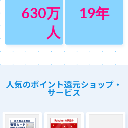
630
万
19
年
人
人気のポイント還元ショップ・
サービス