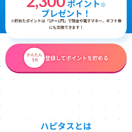
2,300
ポイント
※
プレゼント！
※貯めたポイントは「1P＝1円」で現金や電子マネー、ギフト券
にも交換できます！
かんたん
登録してポイントを貯める
1
分
ハピタスとは