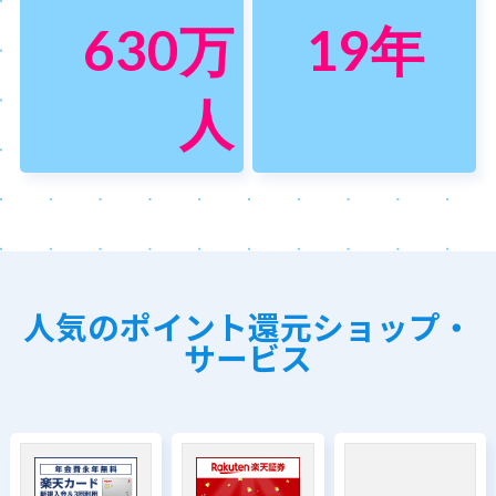
630
万
19
年
人
人気のポイント還元ショップ・
サービス