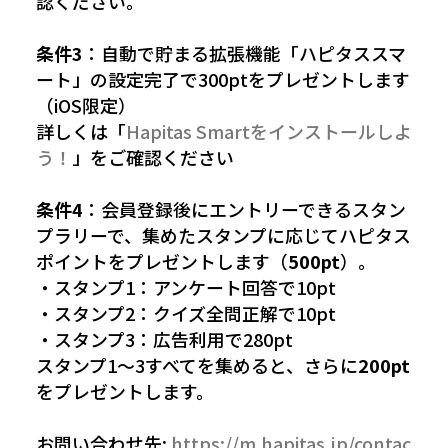
認ください。
条件3
：自動で貯まる拡張機能「ハピタススマ
ート」の設定完了で300ptをプレゼントします
（iOS限定）
詳しくは「
Hapitas Smartをインストールしよ
う！
」をご確認ください
条件4
：会員登録後にエントリーできるスタン
プラリーで、集めたスタンプに応じてハピタス
ポイントをプレゼントします（
500pt
）。
・スタンプ1：アンケート回答で10pt
・スタンプ2：クイズ全問正解で10pt
・スタンプ3：広告利用で280pt
スタンプ1〜3すべてを集めると、さらに
200pt
をプレゼントします。
お問い合わせ先:
https://m.hapitas.jp/contac