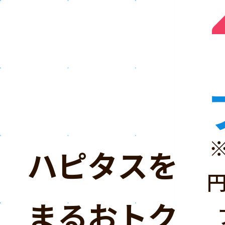
ハピタスを「
まるおトクな