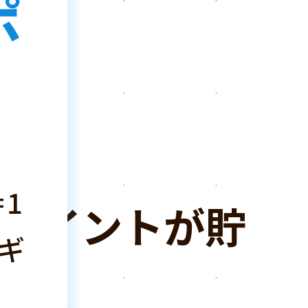
ポ
は
！
1
ポイントが貯
ギ
！