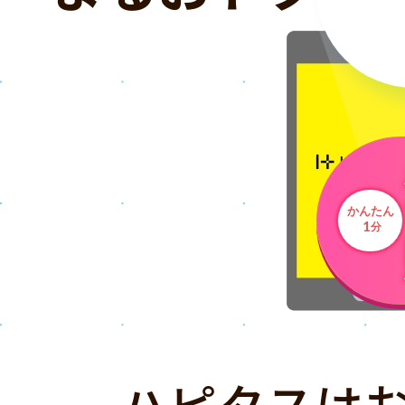
かんたん
1
分
ハピタスは