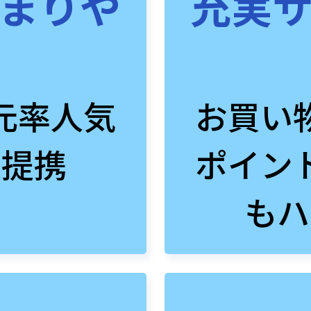
まりや
充実
元率人気
お買い
数提携
ポイン
もハ