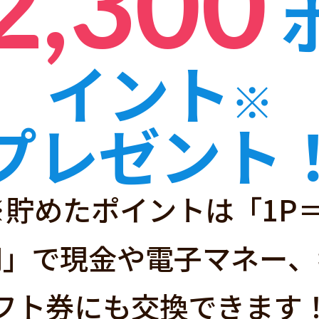
2,300
イント
※
ハピタスと
プレゼント
※貯めたポイントは「1P＝
経由するだけ」で
円」で現金や電子マネー、
サイトです！
フト券にも交換できます