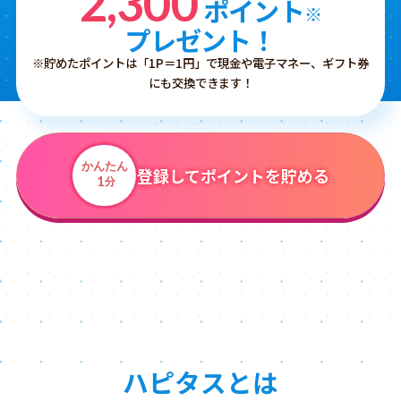
2,300
ポイント
※
プレゼント！
※貯めたポイントは「1P＝1円」で現金や電子マネー、ギフト券
にも交換できます！
かんたん
登録してポイントを貯める
1
分
ハピタスとは