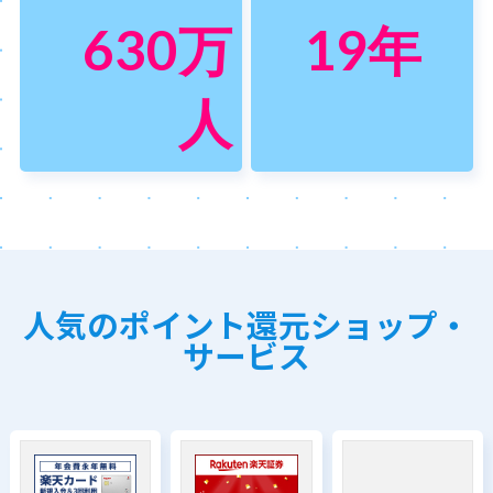
630
万
19
年
人
人気のポイント還元ショップ・
サービス