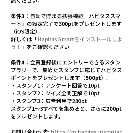
認ください。
条件3
：自動で貯まる拡張機能「ハピタススマ
ート」の設定完了で300ptをプレゼントします
（iOS限定）
詳しくは「
Hapitas Smartをインストールしよ
う！
」をご確認ください
条件4
：会員登録後にエントリーできるスタン
プラリーで、集めたスタンプに応じてハピタス
ポイントをプレゼントします（
500pt
）。
・スタンプ1：アンケート回答で10pt
・スタンプ2：クイズ全問正解で10pt
・スタンプ3：広告利用で280pt
スタンプ1〜3すべてを集めると、さらに
200pt
をプレゼントします。
お問い合わせ先:
https://m.hapitas.jp/contac