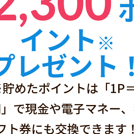
2,300
イント
※
ハピタスと
プレゼント
※貯めたポイントは「1P＝
経由するだけ」で
円」で現金や電子マネー、
サイトです！
フト券にも交換できます