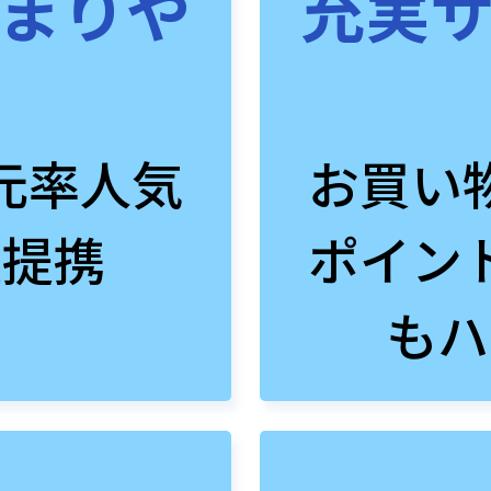
まりや
充実
元率人気
お買い
数提携
ポイン
もハ