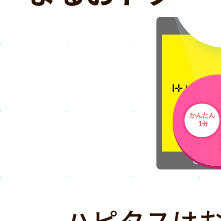
かんたん
1
分
ハピタスは