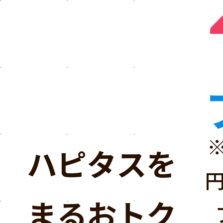
ハピタスを「
まるおトクな