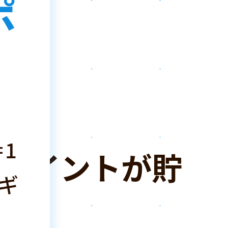
ポ
は
！
1
ポイントが貯
ギ
！