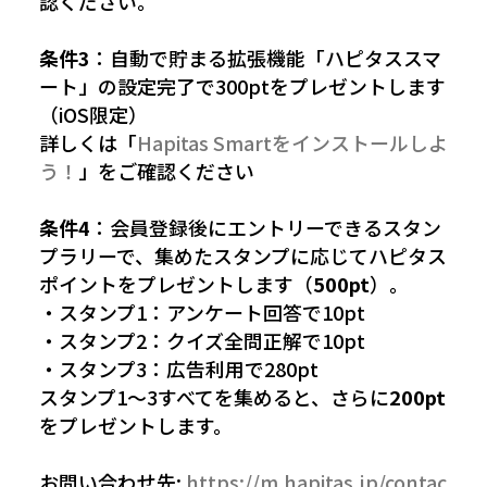
認ください。
条件3
：自動で貯まる拡張機能「ハピタススマ
ート」の設定完了で300ptをプレゼントします
（iOS限定）
詳しくは「
Hapitas Smartをインストールしよ
う！
」をご確認ください
条件4
：会員登録後にエントリーできるスタン
プラリーで、集めたスタンプに応じてハピタス
ポイントをプレゼントします（
500pt
）。
・スタンプ1：アンケート回答で10pt
・スタンプ2：クイズ全問正解で10pt
・スタンプ3：広告利用で280pt
スタンプ1〜3すべてを集めると、さらに
200pt
をプレゼントします。
お問い合わせ先:
https://m.hapitas.jp/contac