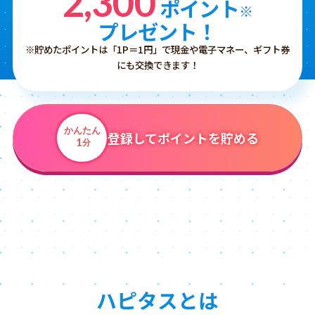
2,300
ポイント
※
プレゼント！
※貯めたポイントは「1P＝1円」で現金や電子マネー、ギフト券
にも交換できます！
かんたん
登録してポイントを貯める
1
分
ハピタスとは