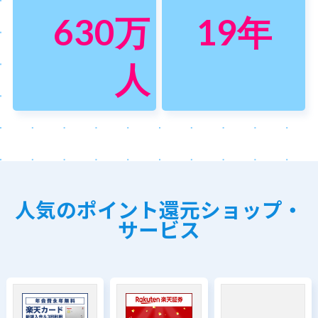
630
万
19
年
人
人気のポイント還元ショップ・
サービス