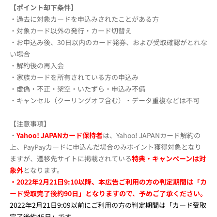
【ポイント却下条件】
・過去に対象カードを申込みされたことがある方
・対象カード以外の発行・カード切替え
・お申込み後、30日以内のカード発券、および受取確認がとれな
い場合
・解約後の再入会
・家族カードを所有されている方の申込み
・虚偽・不正・架空・いたずら・申込み不備
・キャンセル（クーリングオフ含む）・データ重複などは不可
【注意事項】
・
Yahoo! JAPANカード保持者
は、Yahoo! JAPANカード解約の
上、PayPayカードに申込んだ場合のみポイント獲得対象となり
ますが、遷移先サイトに掲載されている
特典・キャンペーンは対
象外
となります。
・
2022年2月21日9:10以降、本広告ご利用の方の判定期間は「カ
ード受取完了後約90日」となりますので、予めご了承ください。
2022年2月21日9:09以前にご利用の方の判定期間は「カード受取
完了後約45日」です。