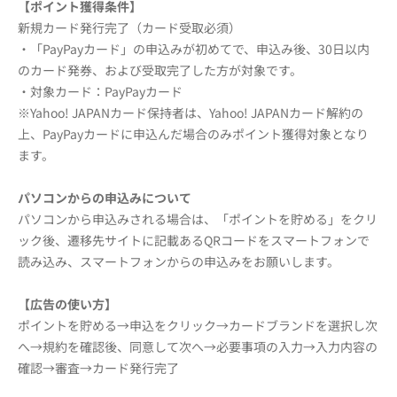
【ポイント獲得条件】
新規カード発行完了（カード受取必須）
・「PayPayカード」の申込みが初めてで、申込み後、30日以内
のカード発券、および受取完了した方が対象です。
・対象カード：PayPayカード
※Yahoo! JAPANカード保持者は、Yahoo! JAPANカード解約の
上、PayPayカードに申込んだ場合のみポイント獲得対象となり
ます。
パソコンからの申込みについて
パソコンから申込みされる場合は、「ポイントを貯める」をクリ
ック後、遷移先サイトに記載あるQRコードをスマートフォンで
読み込み、スマートフォンからの申込みをお願いします。
【広告の使い方】
ポイントを貯める→申込をクリック→カードブランドを選択し次
へ→規約を確認後、同意して次へ→必要事項の入力→入力内容の
確認→審査→カード発行完了