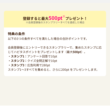
※
500
pt
登録すると最大
プレゼント！
※会員登録後のスタンプラリーすべてを達成した場合
特典の条件
以下の3つの条件すべてを満たした場合の合計ポイントです。
会員登録後にエントリーできるスタンプラリーで、集めたスタンプに応
じてハピタスポイントをプレゼントします（最大
500
pt
）。
・スタンプ1：
アンケート回答で
10
pt
・スタンプ2：
クイズ全問正解で
10
pt
・スタンプ3：
広告利用で
280
pt
スタンプ1〜3すべてを集めると、さらに
200
pt をプレゼントします。