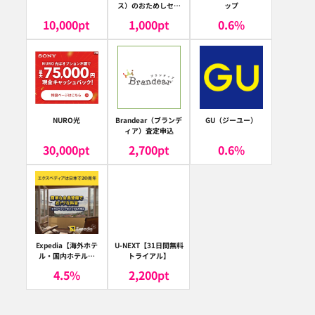
ス）のおためしセッ
ップ
ト
10,000
pt
1,000
pt
0.6
%
NURO光
Brandear（ブランデ
GU（ジーユー）
ィア）査定申込
30,000
pt
2,700
pt
0.6
%
Expedia【海外ホテ
U-NEXT【31日間無料
ル・国内ホテル予
トライアル】
約】（エクスペディ
4.5
%
2,200
pt
ア）